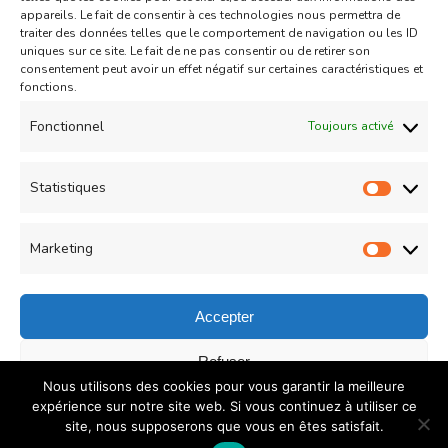
appareils. Le fait de consentir à ces technologies nous permettra de
traiter des données telles que le comportement de navigation ou les ID
uniques sur ce site. Le fait de ne pas consentir ou de retirer son
consentement peut avoir un effet négatif sur certaines caractéristiques et
fonctions.
Fonctionnel
Toujours activé
Gâteau
Statistiques
Gaufres marbrées
Statist
07/05/2020
Marketing
Market
Accepter
© Copyright 2026
COUZINA.fr : Cuisine du Monde
. All
Refuser
Nous utilisons des cookies pour vous garantir la meilleure
Rights Reserved.
Recipe Quest | Developed By
WP
Enregistrer les préférences
expérience sur notre site web. Si vous continuez à utiliser ce
Delicious
. Powered by
WordPress
.
Politique de
site, nous supposerons que vous en êtes satisfait.
confidentialité