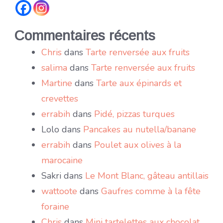
Commentaires récents
Chris
dans
Tarte renversée aux fruits
salima
dans
Tarte renversée aux fruits
Martine
dans
Tarte aux épinards et
crevettes
errabih
dans
Pidé, pizzas turques
Lolo
dans
Pancakes au nutella/banane
errabih
dans
Poulet aux olives à la
marocaine
Sakri
dans
Le Mont Blanc, gâteau antillais
wattoote
dans
Gaufres comme à la fête
foraine
Chris
dans
Mini tartelettes aux chocolat