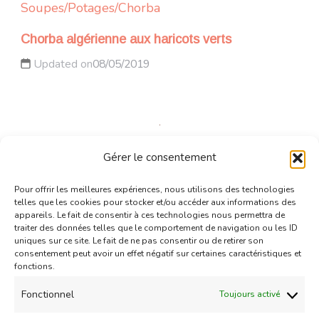
Soupes/Potages/Chorba
Chorba algérienne aux haricots verts
Updated on
08/05/2019
Gérer le consentement
Amuses-bouche
Bricks
Entrées chaudes
Pour offrir les meilleures expériences, nous utilisons des technologies
Petits cigares de poulet/dinde
telles que les cookies pour stocker et/ou accéder aux informations des
Updated on
02/08/2013
appareils. Le fait de consentir à ces technologies nous permettra de
traiter des données telles que le comportement de navigation ou les ID
uniques sur ce site. Le fait de ne pas consentir ou de retirer son
consentement peut avoir un effet négatif sur certaines caractéristiques et
fonctions.
Fonctionnel
Toujours activé
Bricks
Entrées chaudes
Ramadan