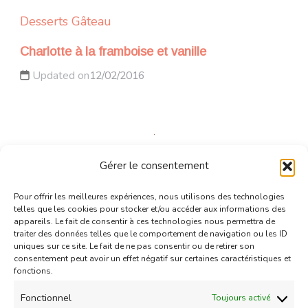
Desserts
Gâteau
Charlotte à la framboise et vanille
Updated on
12/02/2016
Gérer le consentement
Desserts
Gâteau
Pour offrir les meilleures expériences, nous utilisons des technologies
Muffins tout chocolat
telles que les cookies pour stocker et/ou accéder aux informations des
03/02/2014
appareils. Le fait de consentir à ces technologies nous permettra de
traiter des données telles que le comportement de navigation ou les ID
uniques sur ce site. Le fait de ne pas consentir ou de retirer son
consentement peut avoir un effet négatif sur certaines caractéristiques et
fonctions.
Fonctionnel
Toujours activé